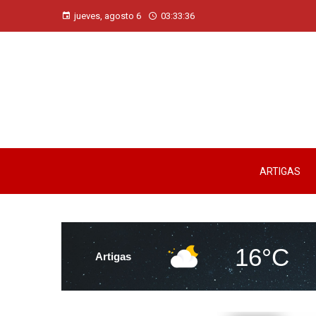
jueves, agosto 6
03:33:37
ARTIGAS
16°C
Artigas