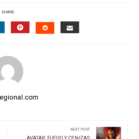
SHARE
INKEDIN
PINTEREST
EMAIL
STUMBLEUPON
regional.com
NEXT POST
AVATAR: FUEGO Y CENIZAS