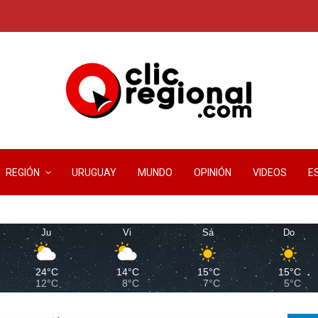
REGIÓN
URUGUAY
MUNDO
OPINIÓN
VIDEOS
E
Ju
Vi
Sá
Do
24°C
14°C
15°C
15°C
12°C
8°C
7°C
5°C