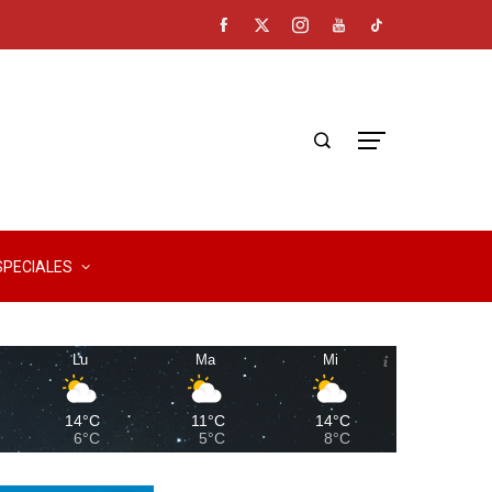
SPECIALES
Lu
Ma
Mi
14°C
11°C
14°C
6°C
5°C
8°C