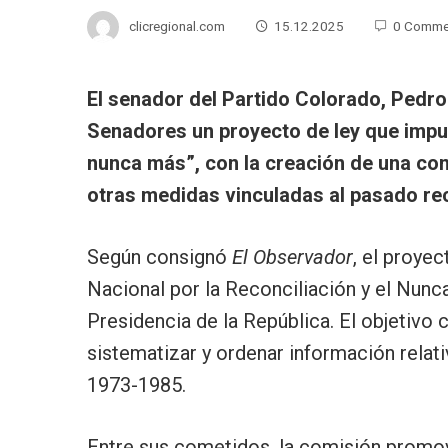
clicregional.com
15.12.2025
0 Comme
El senador del Partido Colorado, Pedr
Senadores un proyecto de ley que impul
nunca más”, con la creación de una comi
otras medidas vinculadas al pasado rec
Según consignó
El Observador
, el proye
Nacional por la Reconciliación y el Nunc
Presidencia de la República. El objetivo 
sistematizar y ordenar información relat
1973-1985.
Entre sus cometidos, la comisión promov