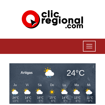
24°C
Artigas
Ju
Vi
Sá
Do
Lu
Ma
Mi
24°C
14°C
16°C
15°C
14°C
13°C
11°C
13°C
8°C
5°C
6°C
6°C
6°C
9°C