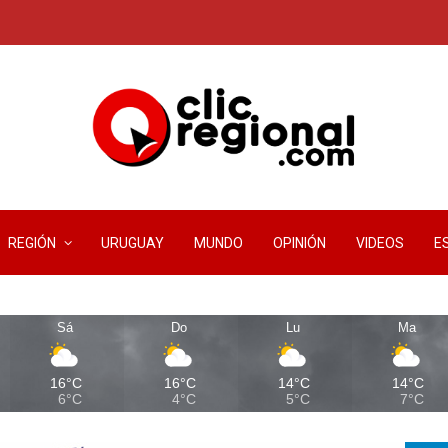
REGIÓN
URUGUAY
MUNDO
OPINIÓN
VIDEOS
E
Sá
Do
Lu
Ma
16°C
16°C
14°C
14°C
6°C
4°C
5°C
7°C