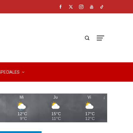
SPECIALES
Mi
Ju
Vi
12°C
15°C
17°C
9°C
11°C
12°C