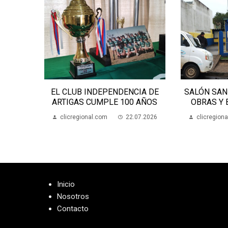
CIA DE
SALÓN SAN MIGUEL: AVANZAN
AMOR EXI
 AÑOS
OBRAS Y BUSCAN FONDOS
CHARLA SO
07.2026
clicregional.com
21.07.2026
clicregion
Inicio
Nosotros
Contacto