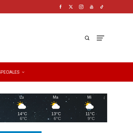
SPECIALES
Lu
Ma
Mi
14°C
13°C
11°C
6°C
6°C
9°C