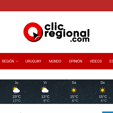
REGIÓN
URUGUAY
MUNDO
OPINIÓN
VIDEOS
E
Ju
Vi
Sá
Do
23°C
13°C
15°C
15°C
13°C
8°C
6°C
6°C