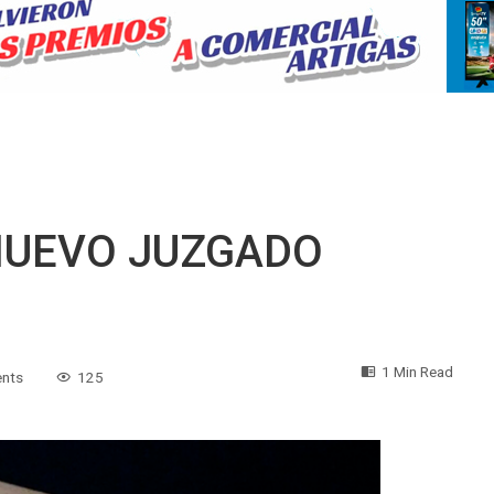
NUEVO JUZGADO
1 Min Read
nts
125