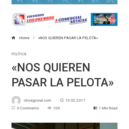
6°C
4°C
5°C
7°C
9°C
11°C
12°C
Home
«NOS QUIEREN PASAR LA PELOTA»
POLÍTICA
«NOS QUIEREN
PASAR LA PELOTA»
clicregional.com
13.02.2017
0 Comments
109
1 Min Read