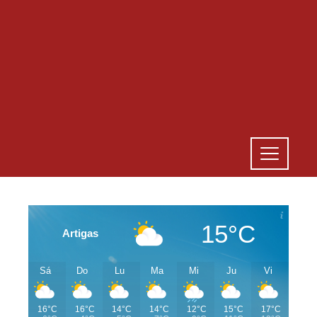
15°C
Artigas
Sá
Do
Lu
Ma
Mi
Ju
Vi
16°C
16°C
14°C
14°C
12°C
15°C
17°C