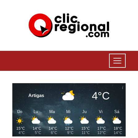
4°C
Artigas
Do
Lu
Ma
Mi
Ju
Vi
Sá
15°C
14°C
14°C
12°C
15°C
17°C
18°C
4°C
5°C
6°C
9°C
11°C
12°C
14°C