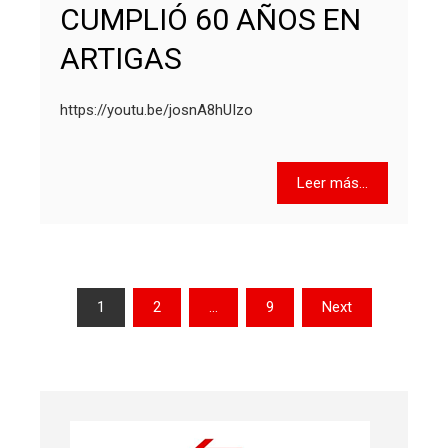
CUMPLIÓ 60 AÑOS EN
ARTIGAS
https://youtu.be/josnA8hUIzo
Leer más...
Paginación
1
2
…
9
Next
de
entradas