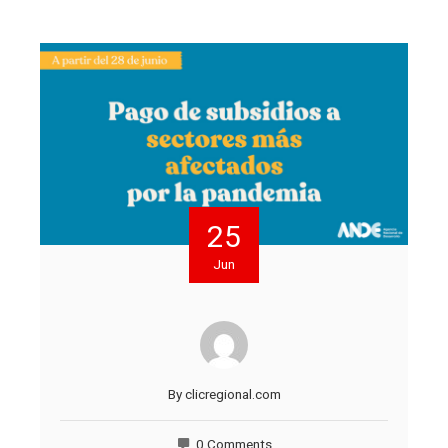
25
Jun
By
clicregional.com
0 Comments