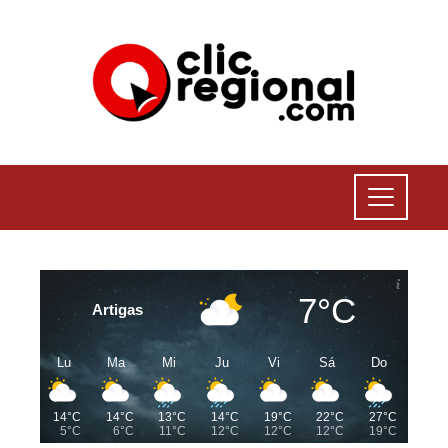
7°C
Artigas
Lu
Ma
Mi
Ju
Vi
Sá
Do
14°C
14°C
13°C
14°C
19°C
22°C
27°C
5°C
6°C
11°C
12°C
12°C
12°C
19°C