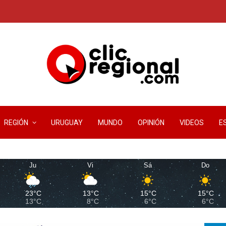
REGIÓN
URUGUAY
MUNDO
OPINIÓN
VIDEOS
E
Ju
Vi
Sá
Do
23°C
13°C
15°C
15°C
13°C
8°C
6°C
6°C