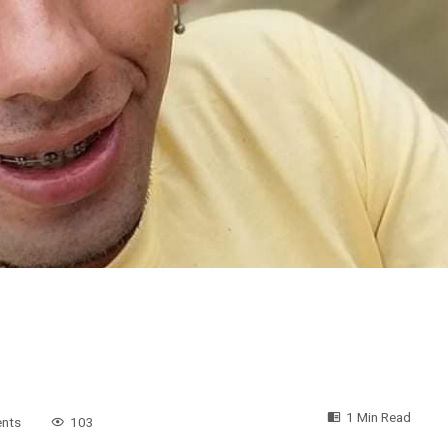
1 Min Read
nts
103