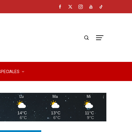
SPECIALES
Lu
Ma
Mi
14°C
13°C
11°C
6°C
6°C
9°C