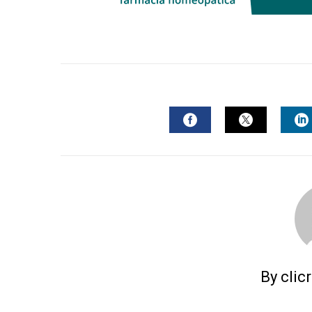
FACEBOOK
TWITTER
L
By clic