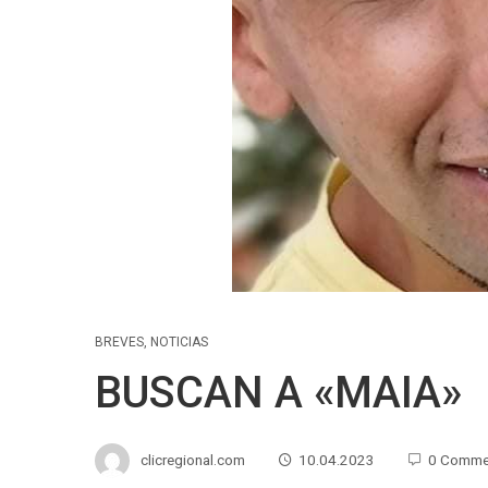
BREVES
,
NOTICIAS
BUSCAN A «MAIA»
clicregional.com
10.04.2023
0 Comme