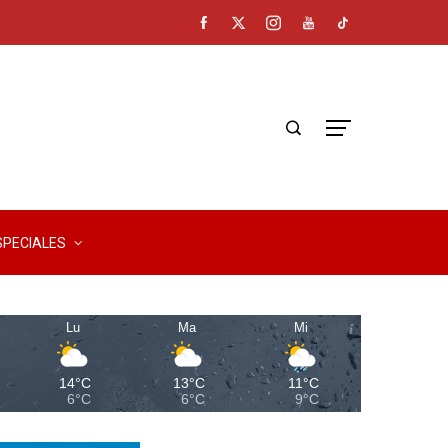
SPECIALES
Lu
Ma
Mi
14°C
13°C
11°C
6°C
6°C
9°C