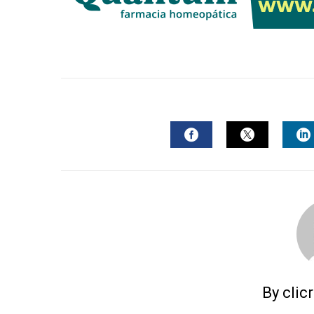
FACEBOOK
TWITTER
L
By clic