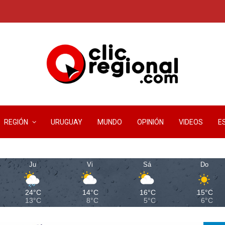
REGIÓN
URUGUAY
MUNDO
OPINIÓN
VIDEOS
E
Ju
Vi
Sá
Do
24°C
14°C
16°C
15°C
13°C
8°C
5°C
6°C