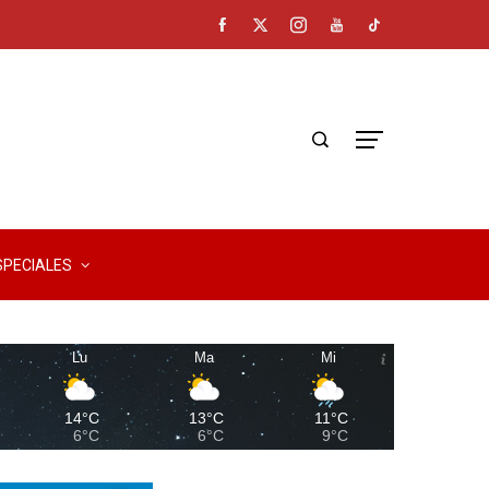
SPECIALES
Lu
Ma
Mi
14°C
13°C
11°C
6°C
6°C
9°C