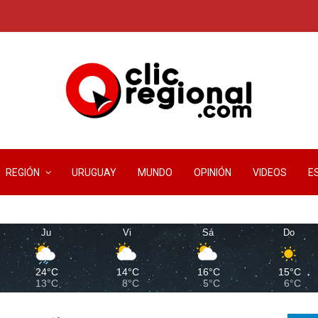
REGIÓN
URUGUAY
MUNDO
OPINIÓN
VIDEOS
E
Ju
Vi
Sá
Do
24°C
14°C
16°C
15°C
13°C
8°C
5°C
6°C