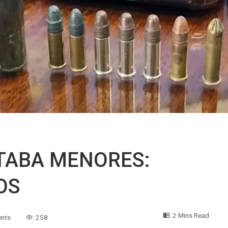
TABA MENORES:
OS
2 Mins Read
nts
258