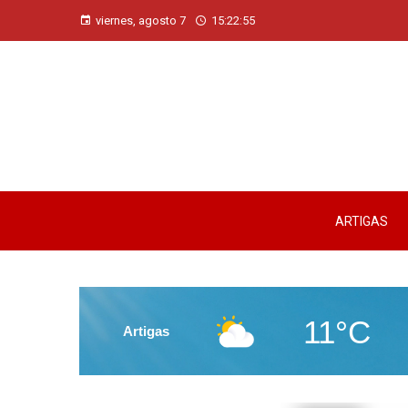
viernes, agosto 7
15:22:57
ARTIGAS
11°C
Artigas