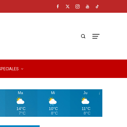
SPECIALES
Ma
Mi
Ju
14°C
10°C
11°C
7°C
8°C
8°C