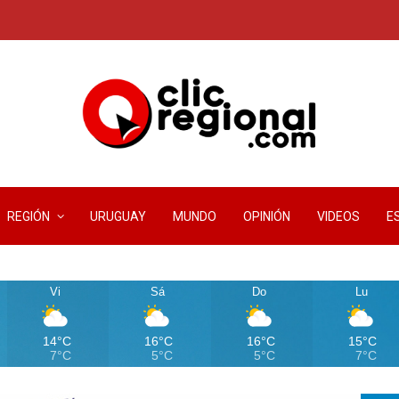
REGIÓN
URUGUAY
MUNDO
OPINIÓN
VIDEOS
E
Vi
Sá
Do
Lu
14°C
16°C
16°C
15°C
7°C
5°C
5°C
7°C