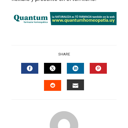
SHARE
FACEBOOK
TWITTER
LINKEDIN
PINTERES
EMAIL
STUMBLEUPON