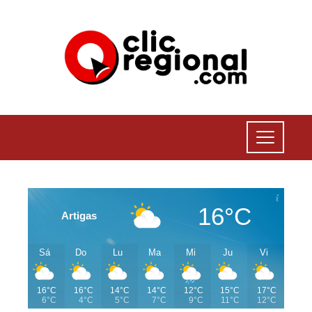
16°C
Artigas
Sá
Do
Lu
Ma
Mi
Ju
Vi
16°C
16°C
14°C
14°C
12°C
15°C
17°C
6°C
4°C
5°C
7°C
9°C
11°C
12°C