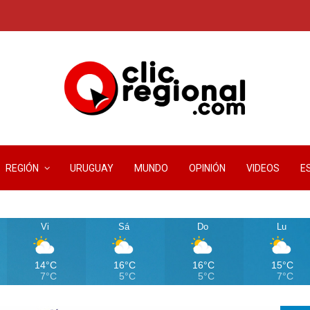
REGIÓN
URUGUAY
MUNDO
OPINIÓN
VIDEOS
E
Vi
Sá
Do
Lu
14°C
16°C
16°C
15°C
7°C
5°C
5°C
7°C