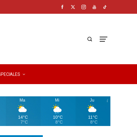
SPECIALES
Ma
Mi
Ju
14°C
10°C
11°C
7°C
8°C
8°C