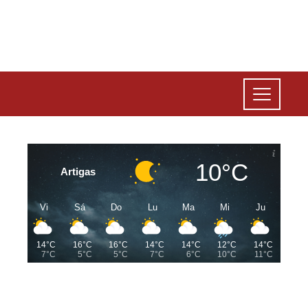
10°C
Artigas
Vi
Sá
Do
Lu
Ma
Mi
Ju
14°C
16°C
16°C
14°C
14°C
12°C
14°C
7°C
5°C
5°C
7°C
6°C
10°C
11°C