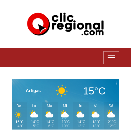
15°C
Artigas
Do
Lu
Ma
Mi
Ju
Vi
Sá
15°C
14°C
14°C
13°C
14°C
18°C
21°C
4°C
5°C
6°C
10°C
12°C
13°C
12°C