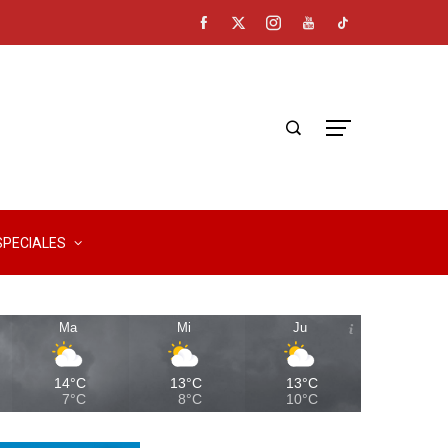
SPECIALES
Ma
Mi
Ju
14°C
13°C
13°C
7°C
8°C
10°C