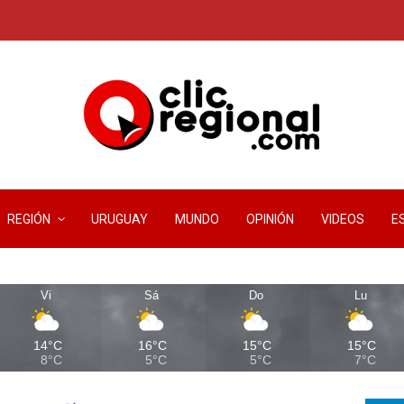
REGIÓN
URUGUAY
MUNDO
OPINIÓN
VIDEOS
E
Vi
Sá
Do
Lu
14°C
16°C
15°C
15°C
8°C
5°C
5°C
7°C