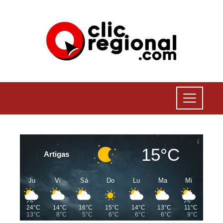
15°C
Artigas
Ju
Vi
Sá
Do
Lu
Ma
Mi
24°C
14°C
16°C
15°C
14°C
13°C
11°C
13°C
8°C
5°C
6°C
6°C
6°C
9°C