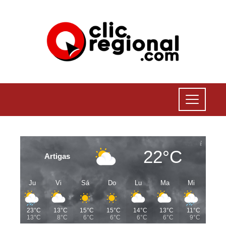
22°C
Artigas
Ju
Vi
Sá
Do
Lu
Ma
Mi
23°C
13°C
15°C
15°C
14°C
13°C
11°C
13°C
8°C
6°C
6°C
6°C
6°C
9°C