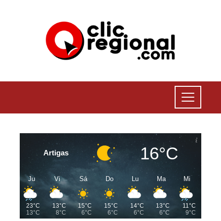
16°C
Artigas
Ju
Vi
Sá
Do
Lu
Ma
Mi
23°C
13°C
15°C
15°C
14°C
13°C
11°C
13°C
8°C
6°C
6°C
6°C
6°C
9°C