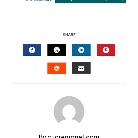
SHARE
FACEBOOK
TWITTER
LINKEDIN
PINTERES
EMAIL
STUMBLEUPON
By clicregional.com