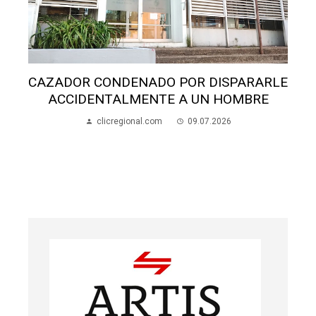
DENADO POR DISPARARLE
LMENTE A UN HOMBRE
DE ARTIGAS A FRA
gional.com
09.07.2026
HIZO HISTORIA 
MUJER EGRESADA
BIOMÉDIC
clicregional.co