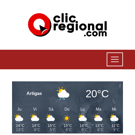
20°C
Artigas
Ju
Vi
Sá
Do
Lu
Ma
Mi
24°C
14°C
16°C
15°C
14°C
13°C
11°C
13°C
8°C
5°C
6°C
6°C
6°C
9°C