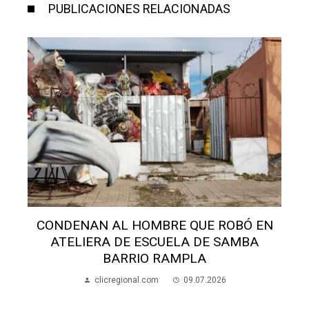
PUBLICACIONES RELACIONADAS
BRE QUE ROBÓ EN
INVESTIGAN FALTANTE DE
CUELA DE SAMBA
EN ARTIGAS
 RAMPLA
clicregional.com
09
m
09.07.2026