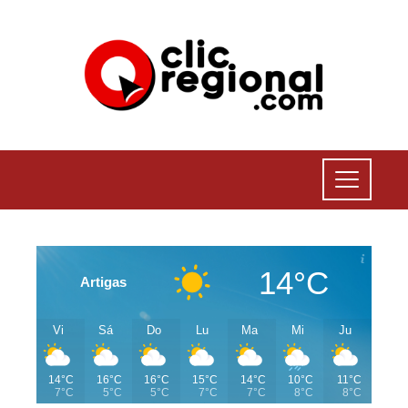
14°C
Artigas
Vi
Sá
Do
Lu
Ma
Mi
Ju
14°C
16°C
16°C
15°C
14°C
10°C
11°C
7°C
5°C
5°C
7°C
7°C
8°C
8°C