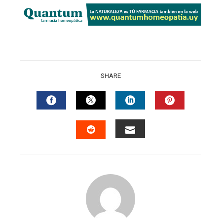
SHARE
FACEBOOK
TWITTER
LINKEDIN
PINTERES
EMAIL
STUMBLEUPON