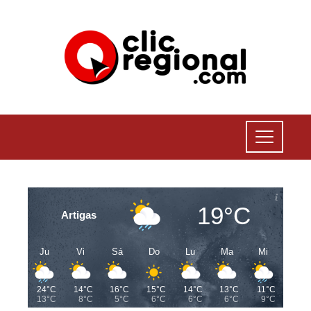
19°C
Artigas
Ju
Vi
Sá
Do
Lu
Ma
Mi
24°C
14°C
16°C
15°C
14°C
13°C
11°C
13°C
8°C
5°C
6°C
6°C
6°C
9°C