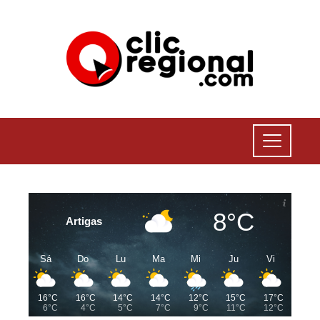
8°C
Artigas
Sá
Do
Lu
Ma
Mi
Ju
Vi
16°C
16°C
14°C
14°C
12°C
15°C
17°C
6°C
4°C
5°C
7°C
9°C
11°C
12°C