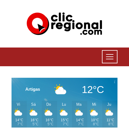
12°C
Artigas
Vi
Sá
Do
Lu
Ma
Mi
Ju
14°C
16°C
16°C
15°C
14°C
10°C
11°C
7°C
5°C
5°C
7°C
7°C
8°C
8°C