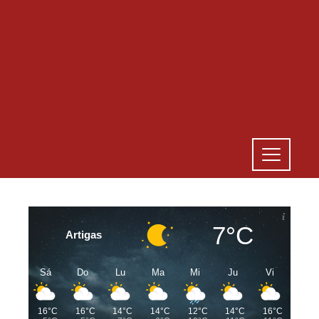
7°C
Artigas
Sá
Do
Lu
Ma
Mi
Ju
Vi
16°C
16°C
14°C
14°C
12°C
14°C
16°C