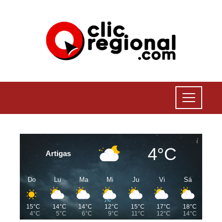
4°C
Artigas
Do
Lu
Ma
Mi
Ju
Vi
Sá
15°C
14°C
14°C
12°C
15°C
17°C
18°C
4°C
5°C
6°C
9°C
11°C
12°C
14°C