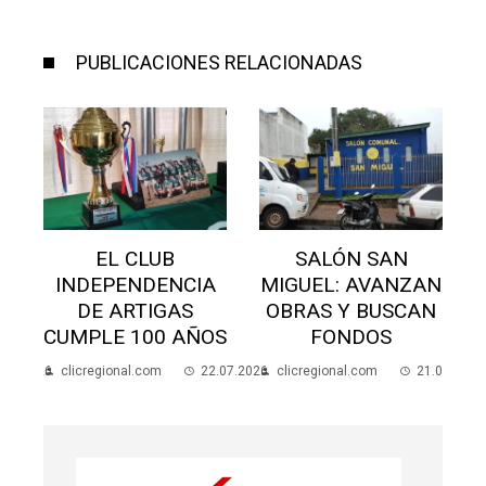
PUBLICACIONES RELACIONADAS
SALÓN SAN
AMOR EXIGENTE
MIGUEL: AVANZAN
ORGANIZA
OBRAS Y BUSCAN
CHARLA SOBRE
S
FONDOS
SALUD MENTAL
.07.2026
clicregional.com
21.07.2026
clicregional.com
15.07.2026