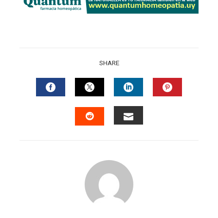
SHARE
FACEBOOK
TWITTER
LINKEDIN
PINTERES
EMAIL
STUMBLEUPON