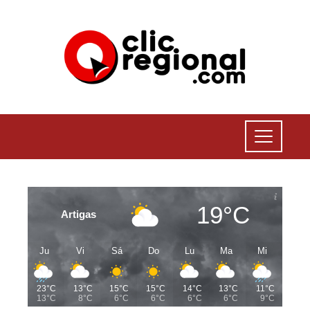
19°C
Artigas
Ju
Vi
Sá
Do
Lu
Ma
Mi
23°C
13°C
15°C
15°C
14°C
13°C
11°C
13°C
8°C
6°C
6°C
6°C
6°C
9°C