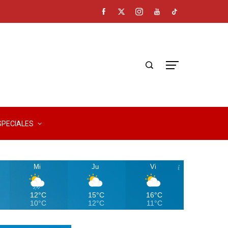
SPECIALES
Mi
Ju
Vi
12°C
15°C
16°C
10°C
12°C
11°C