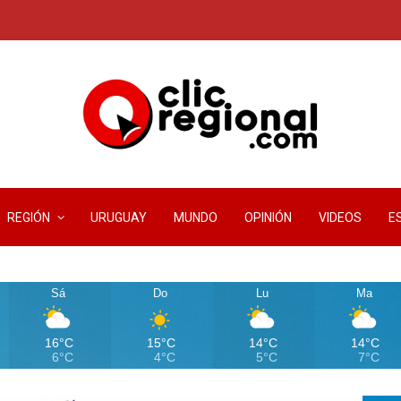
REGIÓN
URUGUAY
MUNDO
OPINIÓN
VIDEOS
E
Sá
Do
Lu
Ma
16°C
15°C
14°C
14°C
6°C
4°C
5°C
7°C