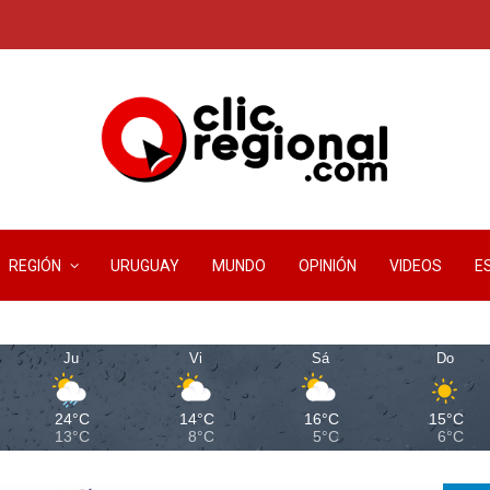
REGIÓN
URUGUAY
MUNDO
OPINIÓN
VIDEOS
E
Ju
Vi
Sá
Do
24°C
14°C
16°C
15°C
13°C
8°C
5°C
6°C