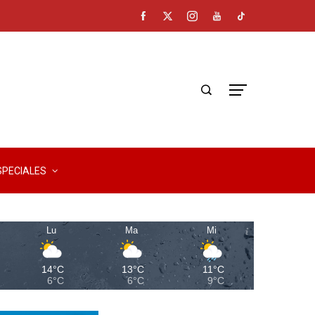
SPECIALES
Lu
Ma
Mi
14°C
13°C
11°C
6°C
6°C
9°C