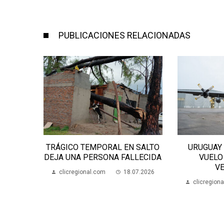
PUBLICACIONES RELACIONADAS
LA JURA
TRÁGICO TEMPORAL EN SALTO
URUGUAY
IÓN
DEJA UNA PERSONA FALLECIDA
VUELO
V
07.2026
clicregional.com
18.07.2026
clicregion