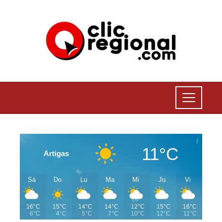
11°C
Artigas
Sá
Do
Lu
Ma
Mi
Ju
Vi
16°C
15°C
14°C
14°C
12°C
15°C
16°C
6°C
4°C
5°C
7°C
10°C
12°C
11°C