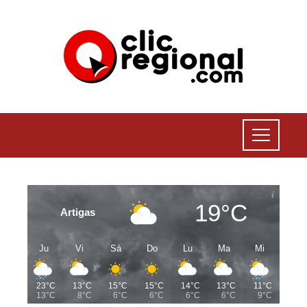
19°C
Artigas
Ju
Vi
Sá
Do
Lu
Ma
Mi
23°C
13°C
15°C
15°C
14°C
13°C
11°C
13°C
8°C
6°C
6°C
6°C
6°C
9°C