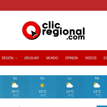
REGIÓN
URUGUAY
MUNDO
OPINIÓN
VIDEOS
E
Sá
Do
Lu
Ma
16°C
15°C
14°C
14°C
6°C
4°C
5°C
7°C