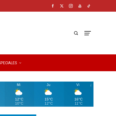
SPECIALES
Mi
Ju
Vi
12°C
15°C
16°C
10°C
12°C
11°C