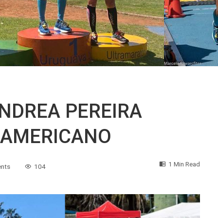
NDREA PEREIRA
DAMERICANO
1 Min Read
nts
104