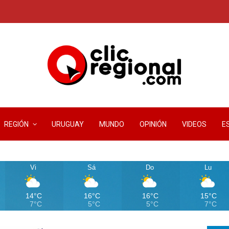
REGIÓN
URUGUAY
MUNDO
OPINIÓN
VIDEOS
E
Vi
Sá
Do
Lu
14°C
16°C
16°C
15°C
7°C
5°C
5°C
7°C