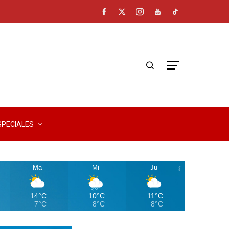
SPECIALES
Ma
Mi
Ju
14°C
10°C
11°C
7°C
8°C
8°C