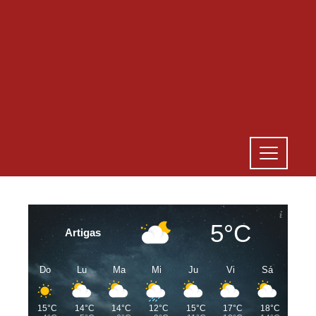
5°C
Artigas
Do
Lu
Ma
Mi
Ju
Vi
Sá
15°C
14°C
14°C
12°C
15°C
17°C
18°C