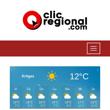
12°C
Artigas
Vi
Sá
Do
Lu
Ma
Mi
Ju
14°C
16°C
16°C
14°C
14°C
12°C
14°C
7°C
5°C
5°C
7°C
6°C
10°C
11°C