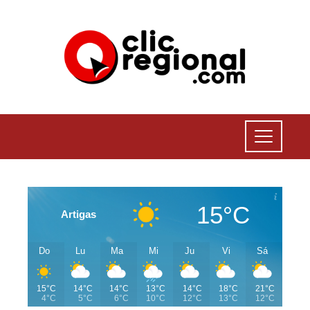
15°C
Artigas
Do
Lu
Ma
Mi
Ju
Vi
Sá
15°C
14°C
14°C
13°C
14°C
18°C
21°C
4°C
5°C
6°C
10°C
12°C
13°C
12°C