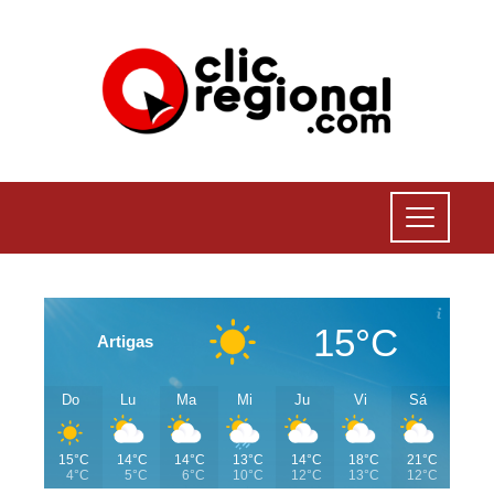
15°C
Artigas
Do
Lu
Ma
Mi
Ju
Vi
Sá
15°C
14°C
14°C
13°C
14°C
18°C
21°C
4°C
5°C
6°C
10°C
12°C
13°C
12°C