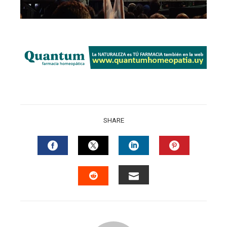
SHARE
FACEBOOK
TWITTER
LINKEDIN
PINTERES
EMAIL
STUMBLEUPON