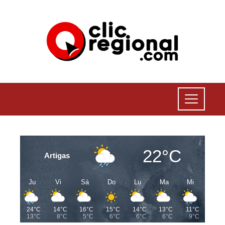
22°C
Artigas
Ju
Vi
Sá
Do
Lu
Ma
Mi
24°C
14°C
16°C
15°C
14°C
13°C
11°C
13°C
8°C
5°C
6°C
6°C
6°C
9°C