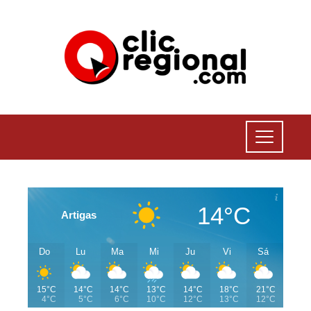
14°C
Artigas
Do
Lu
Ma
Mi
Ju
Vi
Sá
15°C
14°C
14°C
13°C
14°C
18°C
21°C
4°C
5°C
6°C
10°C
12°C
13°C
12°C