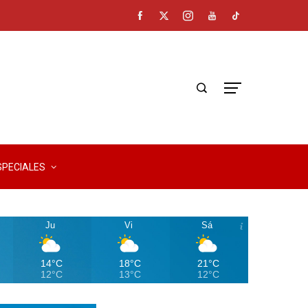
SPECIALES
Ju
Vi
Sá
14°C
18°C
21°C
12°C
13°C
12°C