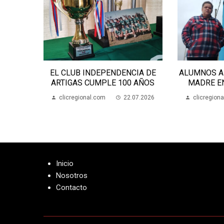
CIA DE
ALUMNOS APEDREARON A UNA
AVANZAN 
 AÑOS
MADRE EN LA ESCUELA 70
ESCUEL
07.2026
clicregional.com
22.07.2026
clicregion
Inicio
Nosotros
Contacto