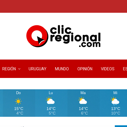
REGIÓN
URUGUAY
MUNDO
OPINIÓN
VIDEOS
E
Do
Lu
Ma
Mi
15°C
14°C
14°C
13°C
4°C
5°C
6°C
10°C