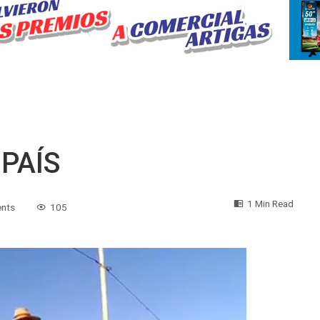
 PAÍS
1 Min Read
nts
105