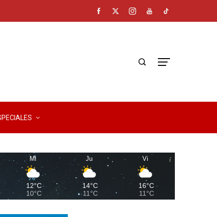
SPECIALES
Mi
Ju
Vi
12°C
14°C
16°C
10°C
11°C
11°C