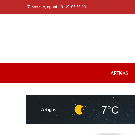
sábado, agosto 8
05:58:20
ARTIGAS
7°C
Artigas