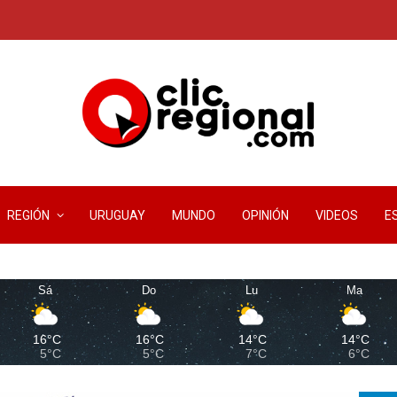
REGIÓN
URUGUAY
MUNDO
OPINIÓN
VIDEOS
E
Sá
Do
Lu
Ma
16°C
16°C
14°C
14°C
5°C
5°C
7°C
6°C