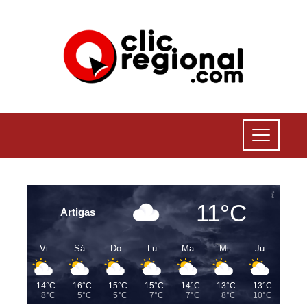
11°C
Artigas
Vi
Sá
Do
Lu
Ma
Mi
Ju
14°C
16°C
15°C
15°C
14°C
13°C
13°C
8°C
5°C
5°C
7°C
7°C
8°C
10°C