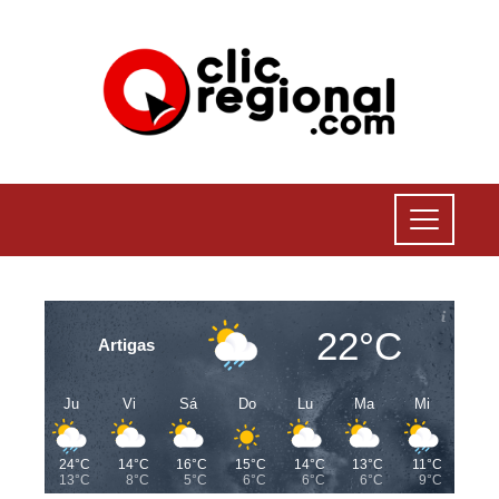
22°C
Artigas
Ju
Vi
Sá
Do
Lu
Ma
Mi
24°C
14°C
16°C
15°C
14°C
13°C
11°C
13°C
8°C
5°C
6°C
6°C
6°C
9°C