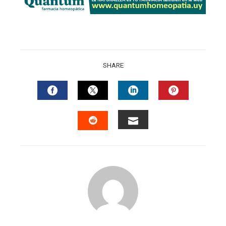
SHARE
FACEBOOK
TWITTER
LINKEDIN
PINTERES
EMAIL
STUMBLEUPON