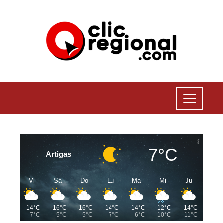
7°C
Artigas
Vi
Sá
Do
Lu
Ma
Mi
Ju
14°C
16°C
16°C
14°C
14°C
12°C
14°C
7°C
5°C
5°C
7°C
6°C
10°C
11°C