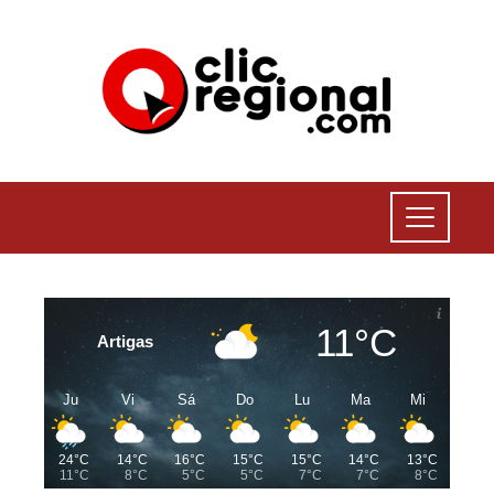
11°C
Artigas
Ju
Vi
Sá
Do
Lu
Ma
Mi
24°C
14°C
16°C
15°C
15°C
14°C
13°C
11°C
8°C
5°C
5°C
7°C
7°C
8°C