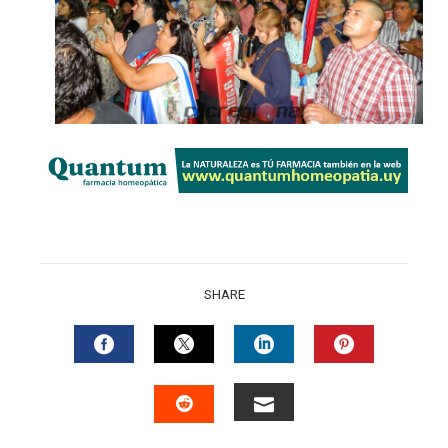
SHARE
FACEBOOK
TWITTER
LINKEDIN
PINTERES
EMAIL
STUMBLEUPON