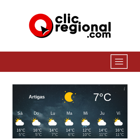
7°C
Artigas
Sá
Do
Lu
Ma
Mi
Ju
Vi
16°C
16°C
14°C
14°C
12°C
14°C
16°C
5°C
5°C
7°C
6°C
10°C
11°C
11°C