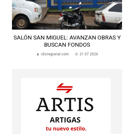
SAN MIGUEL: AVANZAN OBRAS Y
TRÁGICO T
BUSCAN FONDOS
UNA P
clicregional.com
21.07.2026
clicr