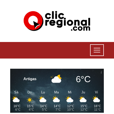
6°C
Artigas
Sá
Do
Lu
Ma
Mi
Ju
Vi
16°C
15°C
14°C
14°C
12°C
15°C
16°C
6°C
4°C
5°C
7°C
10°C
12°C
11°C