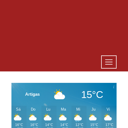
15°C
Artigas
Sá
Do
Lu
Ma
Mi
Ju
Vi
16°C
16°C
14°C
14°C
12°C
15°C
17°C