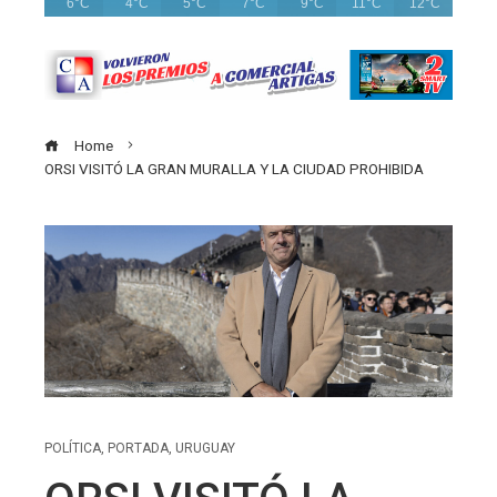
6°C
4°C
5°C
7°C
9°C
11°C
12°C
Home
ORSI VISITÓ LA GRAN MURALLA Y LA CIUDAD PROHIBIDA
POLÍTICA
,
PORTADA
,
URUGUAY