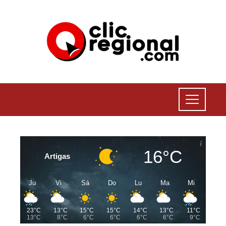
16°C
Artigas
Ju
Vi
Sá
Do
Lu
Ma
Mi
23°C
13°C
15°C
15°C
14°C
13°C
11°C
13°C
8°C
6°C
6°C
6°C
6°C
9°C