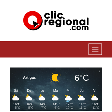
6°C
Artigas
Sá
Do
Lu
Ma
Mi
Ju
Vi
16°C
16°C
14°C
14°C
12°C
14°C
16°C
5°C
5°C
7°C
6°C
10°C
11°C
11°C